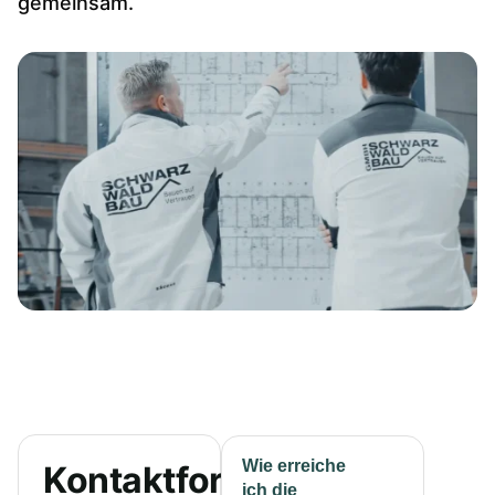
gemeinsam.
Wie erreiche
Kontaktformular
ich die